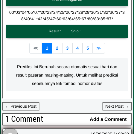
00*03*04*05*07*20*23*24*25*26*27*28*29*30*31*32*36*37*3
8*40*41*42*45*47*60*63*64*65*67*80*83*85*87*
Result :
????
Shio :
??
≪
1
2
3
4
5
≫
Prediksi Ini Berubah secara otomatis sesuai hari dan
result pasaran masing-masing. Untuk melihat prediksi
sebelumnya klik tombol nomor diatas
← Previous Post
Next Post →
1 Comment
Add a Comment