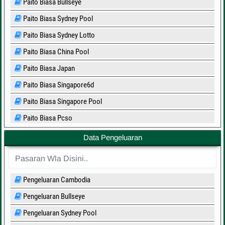
Paito Biasa Bullseye
Paito Warna New Jersey Evening
Paito Harian Atlanta Lottery
Paito Biasa Sydney Pool
Paito Warna New York Evening
Paito Harian California D4
Paito Biasa Sydney Lotto
Paito Warna Nusantara
Paito Harian Carolina Day
Paito Biasa China Pool
Paito Warna Oregon 01 PM
Paito Harian Carolina Evening
Paito Biasa Japan
Paito Warna Oregon 10 PM
Paito Harian Florida Evening
Paito Biasa Singapore6d
Paito Warna Oregon 04 PM
Paito Harian Florida Midday
Paito Biasa Singapore Pool
Paito Warna Oregon 07 PM
Paito Harian illinois Evening
Paito Biasa Pcso
Paito Warna Texas Day
Paito Harian illinois Midday
Paito Biasa Taiwan
Data Pengeluaran
Paito Warna Texas Evening
Paito Harian Kentucky Evening
Paito Biasa Hongkong Pool
Paito Warna Texas Morning
Paito Harian Kentucky Midday
Paito Biasa Hongkong Lotto
Paito Warna Texas Night
Paito Harian New Jersey Evening
Pengeluaran Cambodia
Paito Biasa Atlanta Lottery
Paito Warna Thailand Pools
Paito Harian New York Evening
Pengeluaran Bullseye
Paito Biasa California D4
Paito Warna Totomacau 13PM
Paito Harian Nusantara
Pengeluaran Sydney Pool
Paito Biasa Carolina Day
Paito Warna Totomacau 16PM