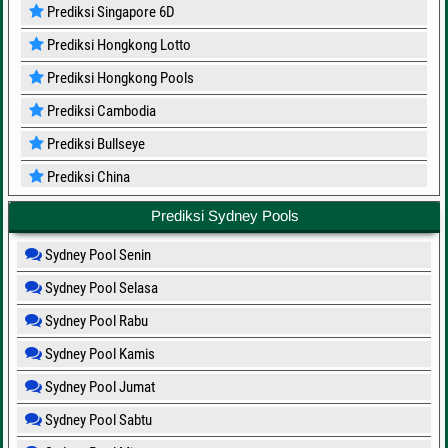

Prediksi Singapore 6D

Prediksi Hongkong Lotto

Prediksi Hongkong Pools

Prediksi Cambodia

Prediksi Bullseye

Prediksi China

Prediksi Japan
Prediksi Sydney Pools

Prediksi Pcso
Sydney Pool Senin

Prediksi Taiwan
Sydney Pool Selasa

Prediksi California D4
Sydney Pool Rabu

Prediksi Carolina Day
Sydney Pool Kamis

Prediksi Carolina Evening
Sydney Pool Jumat

Prediksi Florida Evening
Sydney Pool Sabtu

Prediksi illinois Evening