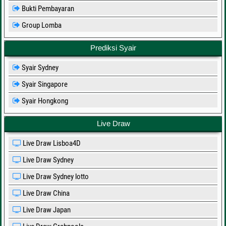

Bukti Pembayaran

Group Lomba
Prediksi Syair

Syair Sydney

Syair Singapore

Syair Hongkong
Live Draw
Live Draw Lisboa4D
Live Draw Sydney
Live Draw Sydney lotto
Live Draw China
Live Draw Japan