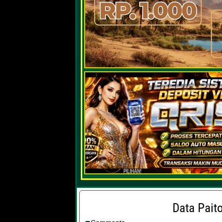
Data Pait