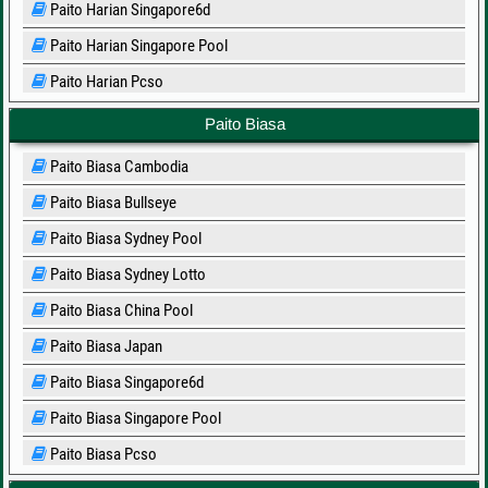
Paito Harian Singapore6d
Paito Warna Florida Midday
Paito Harian Singapore Pool
Paito Warna illinois Evening
Paito Harian Pcso
Paito Warna illinois Midday
Paito Harian Taiwan
Paito Biasa
Paito Warna Kentucky Evening
Paito Harian Hongkong Pool
Paito Biasa Cambodia
Paito Warna Kentucky Midday
Paito Harian Hongkong Lotto
Paito Biasa Bullseye
Paito Warna New Jersey Evening
Paito Harian Atlanta Lottery
Paito Biasa Sydney Pool
Paito Warna New York Evening
Paito Harian California D4
Paito Biasa Sydney Lotto
Paito Warna Nusantara
Paito Harian Carolina Day
Paito Biasa China Pool
Paito Warna Oregon 01 PM
Paito Harian Carolina Evening
Paito Biasa Japan
Paito Warna Oregon 10 PM
Paito Harian Florida Evening
Paito Biasa Singapore6d
Paito Warna Oregon 04 PM
Paito Harian Florida Midday
Paito Biasa Singapore Pool
Paito Warna Oregon 07 PM
Paito Harian illinois Evening
Paito Biasa Pcso
Paito Warna Texas Day
Paito Harian illinois Midday