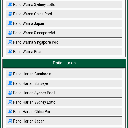

Prediksi Virginia Night
Paito Warna Sydney Lotto
Paito Warna China Pool
Paito Warna Japan
Paito Warna Singapore6d
Paito Warna Singapore Pool
Paito Warna Pcso
Paito Warna Taiwan
Paito Harian
Paito Warna Hongkong Pool
Paito Harian Cambodia
Paito Warna Hongkong Lotto
Paito Harian Bullseye
Paito Warna Atlanta Lottery
Paito Harian Sydney Pool
Paito Warna California D4
Paito Harian Sydney Lotto
Paito Warna Carolina Day
Paito Harian China Pool
Paito Warna Carolina Evening
Paito Harian Japan
Paito Warna Florida Evening