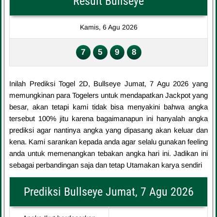
Result Bullseye
Kamis, 6 Agu 2026
7
5
9
8
Inilah Prediksi Togel 2D, Bullseye Jumat, 7 Agu 2026 yang
memungkinan para Togelers untuk mendapatkan Jackpot yang
besar, akan tetapi kami tidak bisa menyakini bahwa angka
tersebut 100% jitu karena bagaimanapun ini hanyalah angka
prediksi agar nantinya angka yang dipasang akan keluar dan
kena. Kami sarankan kepada anda agar selalu gunakan feeling
anda untuk memenangkan tebakan angka hari ini. Jadikan ini
sebagai perbandingan saja dan tetap Utamakan karya sendiri
Prediksi Bullseye Jumat, 7 Agu 2026