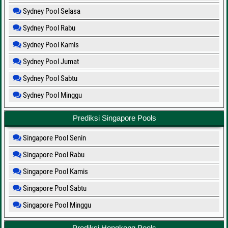

Prediksi Taiwan
Sydney Pool Selasa

Prediksi California D4
Sydney Pool Rabu

Prediksi Carolina Day
Sydney Pool Kamis

Prediksi Carolina Evening
Sydney Pool Jumat

Prediksi Florida Evening
Sydney Pool Sabtu

Prediksi illinois Evening
Sydney Pool Minggu

Prediksi illinois Midday
Prediksi Singapore Pools

Prediksi Indiana Evening
Singapore Pool Senin

Prediksi Indiana Midday
Singapore Pool Rabu

Prediksi Irelan Daily+2
Singapore Pool Kamis

Prediksi Irelan Daily+9
Singapore Pool Sabtu

Prediksi Kentucky Evening
Singapore Pool Minggu

Prediksi Kentucky Midday

Prediksi Oregon 01 PM
Prediksi Hongkong Pools