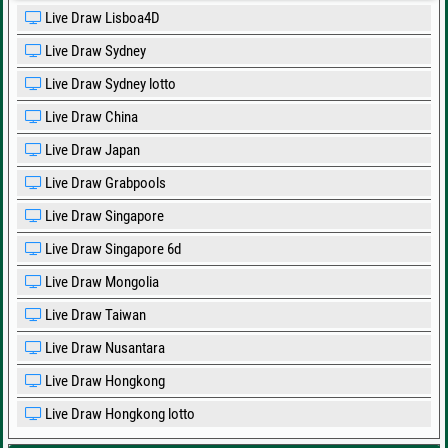
Live Draw Lisboa4D
Live Draw Sydney
Live Draw Sydney lotto
Live Draw China
Live Draw Japan
Live Draw Grabpools
Live Draw Singapore
Live Draw Singapore 6d
Live Draw Mongolia
Live Draw Taiwan
Live Draw Nusantara
Live Draw Hongkong
Live Draw Hongkong lotto