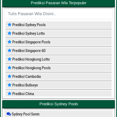
Prediksi Pasaran Wla Terpopuler

Prediksi Sydney Pools

Prediksi Sydney Lotto

Prediksi Singapore Pools

Prediksi Singapore 6D

Prediksi Hongkong Lotto

Prediksi Hongkong Pools

Prediksi Cambodia

Prediksi Bullseye

Prediksi China

Prediksi Japan
Prediksi Sydney Pools

Prediksi Pcso
Sydney Pool Senin