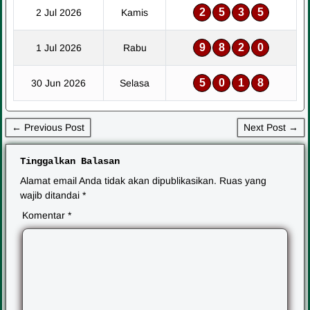
2
5
3
5
2 Jul 2026
Kamis
9
8
2
0
1 Jul 2026
Rabu
5
0
1
8
30 Jun 2026
Selasa
← Previous Post
Next Post →
Tinggalkan Balasan
Alamat email Anda tidak akan dipublikasikan.
Ruas yang
wajib ditandai
*
Komentar
*