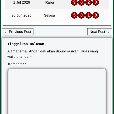
9
8
2
0
1 Jul 2026
Rabu
5
0
1
8
30 Jun 2026
Selasa
← Previous Post
Next Post →
Tinggalkan Balasan
Alamat email Anda tidak akan dipublikasikan.
Ruas yang
wajib ditandai
*
Komentar
*