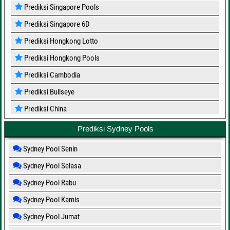

Prediksi Singapore Pools

Prediksi Singapore 6D

Prediksi Hongkong Lotto

Prediksi Hongkong Pools

Prediksi Cambodia

Prediksi Bullseye

Prediksi China

Prediksi Japan
Prediksi Sydney Pools

Prediksi Pcso
Sydney Pool Senin

Prediksi Taiwan
Sydney Pool Selasa

Prediksi California D4
Sydney Pool Rabu

Prediksi Carolina Day
Sydney Pool Kamis

Prediksi Carolina Evening
Sydney Pool Jumat

Prediksi Florida Evening