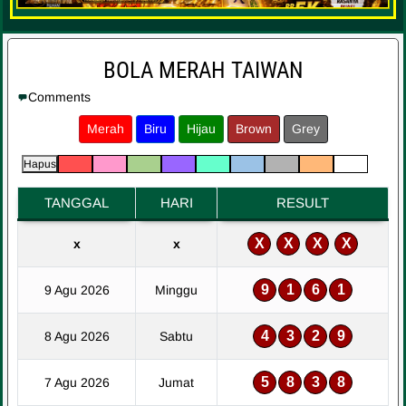
BOLA MERAH TAIWAN
Comments
Merah
Biru
Hijau
Brown
Grey
Hapus
TANGGAL
HARI
RESULT
X
X
X
X
x
x
9
1
6
1
9 Agu 2026
Minggu
4
3
2
9
8 Agu 2026
Sabtu
5
8
3
8
7 Agu 2026
Jumat