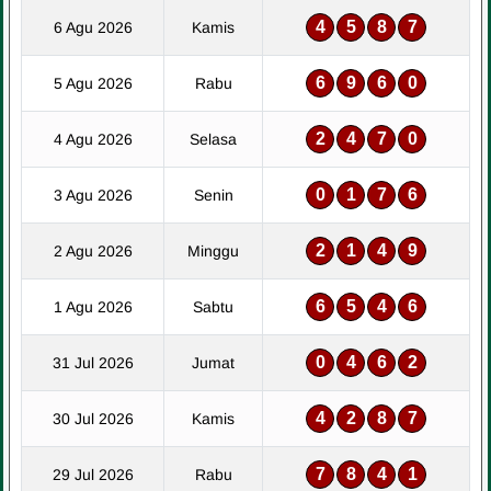
4
5
8
7
6 Agu 2026
Kamis
6
9
6
0
5 Agu 2026
Rabu
2
4
7
0
4 Agu 2026
Selasa
0
1
7
6
3 Agu 2026
Senin
2
1
4
9
2 Agu 2026
Minggu
6
5
4
6
1 Agu 2026
Sabtu
0
4
6
2
31 Jul 2026
Jumat
4
2
8
7
30 Jul 2026
Kamis
7
8
4
1
29 Jul 2026
Rabu