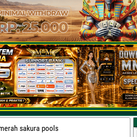
merah sakura pools