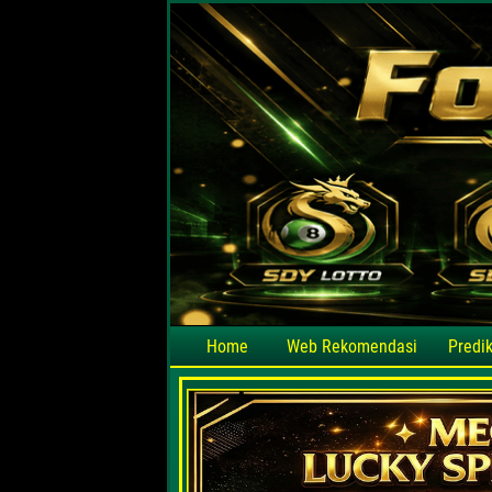
Home
Web Rekomendasi
Predik