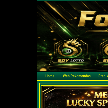
Home
Web Rekomendasi
Predik