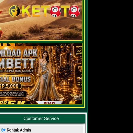
Customer Service

Kontak Admin