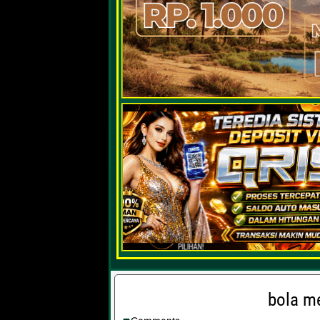
bola m