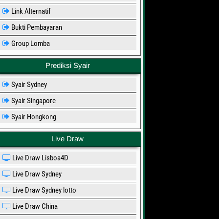

Link Alternatif

Bukti Pembayaran

Group Lomba
Prediksi Syair

Syair Sydney

Syair Singapore

Syair Hongkong
Live Draw
Live Draw Lisboa4D
Live Draw Sydney
Live Draw Sydney lotto
Live Draw China