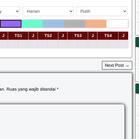
J
TS1
J
TS2
J
TS3
J
TS4
J
Next Post →
an.
Ruas yang wajib ditandai
*