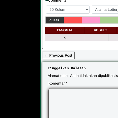
Comments
CLEAR
TANGGAL
RESULT
x
← Previous Post
Tinggalkan Balasan
Alamat email Anda tidak akan dipublikasik
Komentar
*