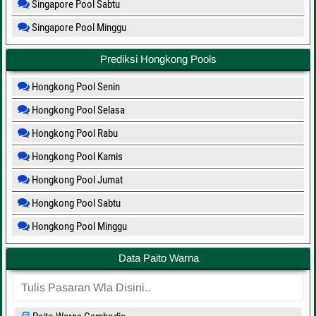
Singapore Pool Sabtu

Prediksi Kentucky Evening
Singapore Pool Minggu

Prediksi Kentucky Midday

Prediksi Oregon 01 PM
Prediksi Hongkong Pools

Prediksi Oregon 10 PM
Hongkong Pool Senin

Prediksi Oregon 04 PM
Hongkong Pool Selasa

Prediksi Oregon 07 PM
Hongkong Pool Rabu

Prediksi Texas Day
Hongkong Pool Kamis

Prediksi Texas Evening
Hongkong Pool Jumat

Prediksi Texas Morning
Hongkong Pool Sabtu

Prediksi Texas Night
Hongkong Pool Minggu

Prediksi Totomacau 00AM
Data Paito Warna

Prediksi Totomacau 13PM

Prediksi Totomacau 16PM

Prediksi Totomacau 19PM