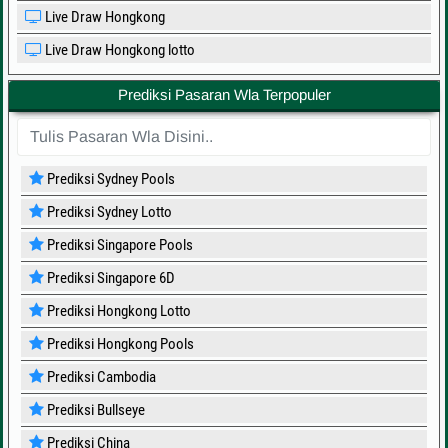
Live Draw Hongkong
Live Draw Hongkong lotto
Prediksi Pasaran Wla Terpopuler

Prediksi Sydney Pools

Prediksi Sydney Lotto

Prediksi Singapore Pools

Prediksi Singapore 6D

Prediksi Hongkong Lotto

Prediksi Hongkong Pools

Prediksi Cambodia

Prediksi Bullseye

Prediksi China