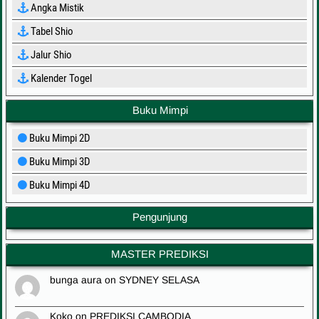
Bola Merah Nusantara
Angka Mistik
Pengeluaran Totomacau 19PM
Bola Merah Oregon 01 PM
Tabel Shio
Pengeluaran Totomacau 22PM
Bola Merah Oregon 10 PM
Jalur Shio
Pengeluaran Totomacau 23pm
Bola Merah Oregon 04 PM
Kalender Togel
Pengeluaran Vietnam Pools
Bola Merah Oregon 07 PM
Pengeluaran Virginia Day
Buku Mimpi
Bola Merah Texas Day
Pengeluaran Virginia Night
Buku Mimpi 2D
Bola Merah Texas Evening
Buku Mimpi 3D
Bola Merah Texas Morning
Buku Mimpi 4D
Bola Merah Texas Night
Pengunjung
Bola Merah Thailand Pools
Bola Merah Totomacau 13PM
MASTER PREDIKSI
Bola Merah Totomacau 16PM
bunga aura
on
SYDNEY SELASA
Bola Merah Totomacau 19PM
Bola Merah Totomacau 22PM
Koko
on
PREDIKSI CAMBODIA