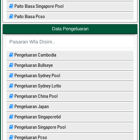
Paito Harian Florida Midday
Paito Biasa Singapore Pool
Paito Warna Oregon 07 PM
Paito Harian illinois Evening
Paito Biasa Pcso
Paito Warna Texas Day
Paito Harian illinois Midday
Paito Biasa Taiwan
Data Pengeluaran
Paito Warna Texas Evening
Paito Harian Kentucky Evening
Paito Biasa Hongkong Pool
Paito Warna Texas Morning
Paito Harian Kentucky Midday
Paito Biasa Hongkong Lotto
Paito Warna Texas Night
Paito Harian New Jersey Evening
Pengeluaran Cambodia
Paito Biasa Atlanta Lottery
Paito Warna Thailand Pools
Paito Harian New York Evening
Pengeluaran Bullseye
Paito Biasa California D4
Paito Warna Totomacau 13PM
Paito Harian Nusantara
Pengeluaran Sydney Pool
Paito Biasa Carolina Day
Paito Warna Totomacau 16PM
Paito Harian Oregon 01 PM
Pengeluaran Sydney Lotto
Paito Biasa Carolina Evening
Paito Warna Totomacau 19PM
Paito Harian Oregon 10 PM
Pengeluaran China Pool
Paito Biasa Florida Evening
Paito Warna Totomacau 22PM
Paito Harian Oregon 04 PM
Pengeluaran Japan
Paito Biasa Florida Midday
Paito Warna Totomacau 23pm
Paito Harian Oregon 07 PM
Pengeluaran Singapore6d
Paito Biasa illinois Evening
Paito Warna Vietnam Pools
Paito Harian Texas Day
Pengeluaran Singapore Pool
Paito Biasa illinois Midday
Paito Warna Virginia Day
Paito Harian Texas Evening
Pengeluaran Pcso