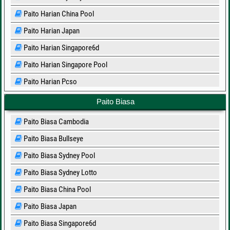
Paito Warna Carolina Day
Paito Harian China Pool
Paito Warna Carolina Evening
Paito Harian Japan
Paito Warna Florida Evening
Paito Harian Singapore6d
Paito Warna Florida Midday
Paito Harian Singapore Pool
Paito Warna illinois Evening
Paito Harian Pcso
Paito Warna illinois Midday
Paito Harian Taiwan
Paito Biasa
Paito Warna Kentucky Evening
Paito Harian Hongkong Pool
Paito Biasa Cambodia
Paito Warna Kentucky Midday
Paito Harian Hongkong Lotto
Paito Biasa Bullseye
Paito Warna New Jersey Evening
Paito Harian Atlanta Lottery
Paito Biasa Sydney Pool
Paito Warna New York Evening
Paito Harian California D4
Paito Biasa Sydney Lotto
Paito Warna Nusantara
Paito Harian Carolina Day
Paito Biasa China Pool
Paito Warna Oregon 01 PM
Paito Harian Carolina Evening
Paito Biasa Japan
Paito Warna Oregon 10 PM
Paito Harian Florida Evening
Paito Biasa Singapore6d
Paito Warna Oregon 04 PM