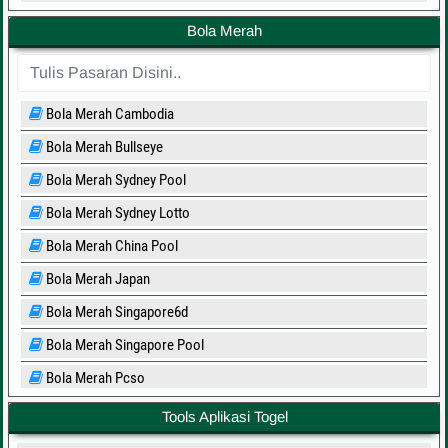
Paito Biasa Kentucky Evening
Paito Warna Virginia Night
Paito Harian Texas Morning
Pengeluaran Taiwan
Bola Merah
Paito Biasa Kentucky Midday
Paito Harian Texas Night
Pengeluaran Hongkong Pool
Paito Biasa New Jersey Evening
Paito Harian Thailand Pools
Pengeluaran Hongkong Lotto
Paito Biasa New York Evening
Bola Merah Cambodia
Paito Harian Totomacau 13PM
Pengeluaran Atlanta Lottery
Paito Biasa Nusantara
Bola Merah Bullseye
Paito Harian Totomacau 16PM
Pengeluaran California D4
Paito Biasa Oregon 01 PM
Bola Merah Sydney Pool
Paito Harian Totomacau 19PM
Pengeluaran Carolina Day
Paito Biasa Oregon 10 PM
Bola Merah Sydney Lotto
Paito Harian Totomacau 22PM
Pengeluaran Carolina Evening
Paito Biasa Oregon 04 PM
Bola Merah China Pool
Paito Harian Totomacau 23pm
Pengeluaran Florida Evening
Paito Biasa Oregon 07 PM
Bola Merah Japan
Paito Harian Vietnam Pools
Pengeluaran Florida Midday
Paito Biasa Texas Day
Bola Merah Singapore6d
Paito Harian Virginia Day
Pengeluaran illinois Evening
Paito Biasa Texas Evening
Bola Merah Singapore Pool
Paito Harian Virginia Night
Pengeluaran illinois Midday
Paito Biasa Texas Morning
Bola Merah Pcso
Pengeluaran Kentucky Evening
Paito Biasa Texas Night
Bola Merah Taiwan
Tools Aplikasi Togel
Pengeluaran Kentucky Midday
Paito Biasa Thailand Pools
Bola Merah Hongkong Pool