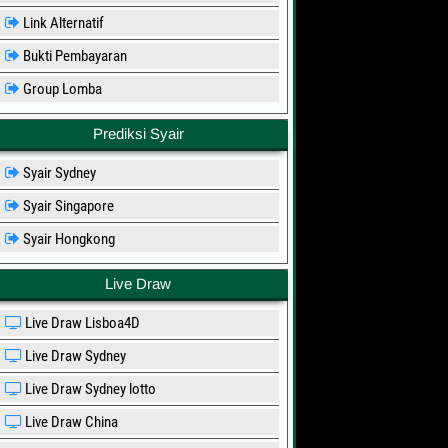

Link Alternatif

Bukti Pembayaran

Group Lomba
Prediksi Syair

Syair Sydney

Syair Singapore

Syair Hongkong
Live Draw
Live Draw Lisboa4D
Live Draw Sydney
Live Draw Sydney lotto
Live Draw China