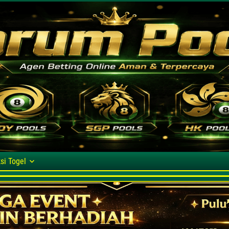
si Togel