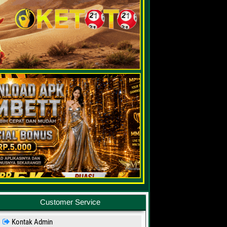
Customer Service

Kontak Admin