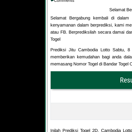
Comments
Selamat B
Selamat Bergabung kembali di dalam 
kenyamanan dalam berprediksi, kami mel
atau FB. Berprediksilah secara damai dan
Togel
Prediksi Jitu Cambodia Lotto Sabtu, 8
memberikan kemudahan bagi anda dalam
memasang Nomor Togel di Bandar Togel 
Res
Inilah Prediksi Togel 2D, Cambodia Lot