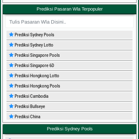
Prediksi Pasaran Wla Terpopuler

Prediksi Sydney Pools

Prediksi Sydney Lotto

Prediksi Singapore Pools

Prediksi Singapore 6D

Prediksi Hongkong Lotto

Prediksi Hongkong Pools

Prediksi Cambodia

Prediksi Bullseye

Prediksi China

Prediksi Japan
Prediksi Sydney Pools

Prediksi Pcso