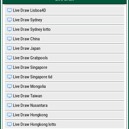
Live Draw Lisboa4D
Live Draw Sydney
Live Draw Sydney lotto
Live Draw China
Live Draw Japan
Live Draw Grabpools
Live Draw Singapore
Live Draw Singapore 6d
Live Draw Mongolia
Live Draw Taiwan
Live Draw Nusantara
Live Draw Hongkong
Live Draw Hongkong lotto