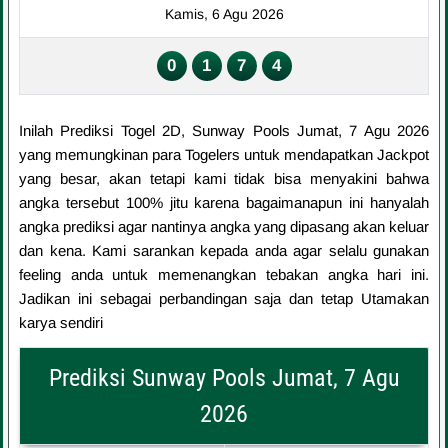
Kamis, 6 Agu 2026
0
1
7
4
Inilah Prediksi Togel 2D, Sunway Pools Jumat, 7 Agu 2026
yang memungkinan para Togelers untuk mendapatkan Jackpot
yang besar, akan tetapi kami tidak bisa menyakini bahwa
angka tersebut 100% jitu karena bagaimanapun ini hanyalah
angka prediksi agar nantinya angka yang dipasang akan keluar
dan kena. Kami sarankan kepada anda agar selalu gunakan
feeling anda untuk memenangkan tebakan angka hari ini.
Jadikan ini sebagai perbandingan saja dan tetap Utamakan
karya sendiri
Prediksi Sunway Pools Jumat, 7 Agu
2026