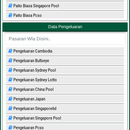
Paito Harian Florida Midday
Paito Biasa Singapore Pool
Paito Warna Oregon 07 PM
Paito Harian illinois Evening
Paito Biasa Pcso
Paito Warna Texas Day
Paito Harian illinois Midday
Paito Biasa Taiwan
Data Pengeluaran
Paito Warna Texas Evening
Paito Harian Kentucky Evening
Paito Biasa Hongkong Pool
Paito Warna Texas Morning
Paito Harian Kentucky Midday
Paito Biasa Hongkong Lotto
Paito Warna Texas Night
Paito Harian New Jersey Evening
Pengeluaran Cambodia
Paito Biasa Atlanta Lottery
Paito Warna Thailand Pools
Paito Harian New York Evening
Pengeluaran Bullseye
Paito Biasa California D4
Paito Warna Totomacau 13PM
Paito Harian Nusantara
Pengeluaran Sydney Pool
Paito Biasa Carolina Day
Paito Warna Totomacau 16PM
Paito Harian Oregon 01 PM
Pengeluaran Sydney Lotto
Paito Biasa Carolina Evening
Paito Warna Totomacau 19PM
Paito Harian Oregon 10 PM
Pengeluaran China Pool
Paito Biasa Florida Evening
Paito Warna Totomacau 22PM
Paito Harian Oregon 04 PM
Pengeluaran Japan
Paito Biasa Florida Midday
Paito Warna Totomacau 23pm
Paito Harian Oregon 07 PM
Pengeluaran Singapore6d
Paito Biasa illinois Evening
Paito Warna Vietnam Pools
Paito Harian Texas Day
Pengeluaran Singapore Pool
Paito Biasa illinois Midday
Paito Warna Virginia Day
Paito Harian Texas Evening
Pengeluaran Pcso