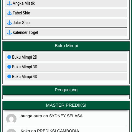
Bola Merah Nusantara
Angka Mistik
Pengeluaran Totomacau 19PM
Bola Merah Oregon 01 PM
Tabel Shio
Pengeluaran Totomacau 22PM
Bola Merah Oregon 10 PM
Jalur Shio
Pengeluaran Totomacau 23pm
Bola Merah Oregon 04 PM
Kalender Togel
Pengeluaran Vietnam Pools
Bola Merah Oregon 07 PM
Pengeluaran Virginia Day
Buku Mimpi
Bola Merah Texas Day
Pengeluaran Virginia Night
Buku Mimpi 2D
Bola Merah Texas Evening
Buku Mimpi 3D
Bola Merah Texas Morning
Buku Mimpi 4D
Bola Merah Texas Night
Pengunjung
Bola Merah Thailand Pools
Bola Merah Totomacau 13PM
MASTER PREDIKSI
Bola Merah Totomacau 16PM
bunga aura
on
SYDNEY SELASA
Bola Merah Totomacau 19PM
Bola Merah Totomacau 22PM
Koko
on
PREDIKSI CAMBODIA