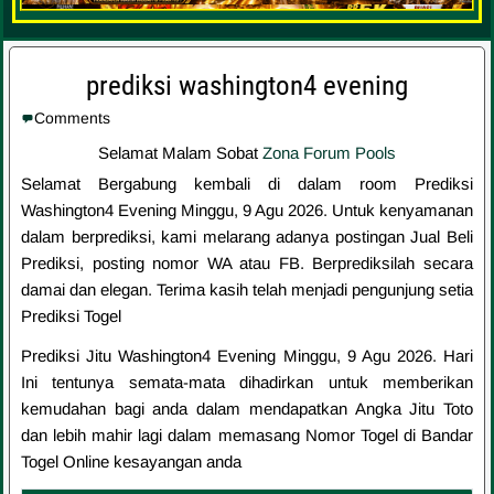
prediksi washington4 evening
Comments
Selamat Malam Sobat
Zona Forum Pools
Selamat Bergabung kembali di dalam room Prediksi
Washington4 Evening Minggu, 9 Agu 2026. Untuk kenyamanan
dalam berprediksi, kami melarang adanya postingan Jual Beli
Prediksi, posting nomor WA atau FB. Berprediksilah secara
damai dan elegan. Terima kasih telah menjadi pengunjung setia
Prediksi Togel
Prediksi Jitu Washington4 Evening Minggu, 9 Agu 2026. Hari
Ini tentunya semata-mata dihadirkan untuk memberikan
kemudahan bagi anda dalam mendapatkan Angka Jitu Toto
dan lebih mahir lagi dalam memasang Nomor Togel di Bandar
Togel Online kesayangan anda