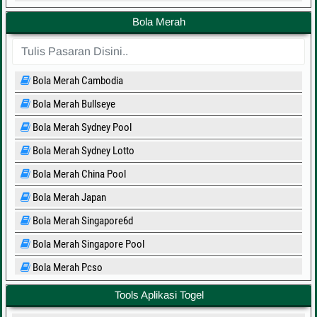
Paito Biasa Kentucky Evening
Paito Warna Virginia Night
Paito Harian Texas Morning
Pengeluaran Taiwan
Bola Merah
Paito Biasa Kentucky Midday
Paito Harian Texas Night
Pengeluaran Hongkong Pool
Paito Biasa New Jersey Evening
Paito Harian Thailand Pools
Pengeluaran Hongkong Lotto
Paito Biasa New York Evening
Bola Merah Cambodia
Paito Harian Totomacau 13PM
Pengeluaran Atlanta Lottery
Paito Biasa Nusantara
Bola Merah Bullseye
Paito Harian Totomacau 16PM
Pengeluaran California D4
Paito Biasa Oregon 01 PM
Bola Merah Sydney Pool
Paito Harian Totomacau 19PM
Pengeluaran Carolina Day
Paito Biasa Oregon 10 PM
Bola Merah Sydney Lotto
Paito Harian Totomacau 22PM
Pengeluaran Carolina Evening
Paito Biasa Oregon 04 PM
Bola Merah China Pool
Paito Harian Totomacau 23pm
Pengeluaran Florida Evening
Paito Biasa Oregon 07 PM
Bola Merah Japan
Paito Harian Vietnam Pools
Pengeluaran Florida Midday
Paito Biasa Texas Day
Bola Merah Singapore6d
Paito Harian Virginia Day
Pengeluaran illinois Evening
Paito Biasa Texas Evening
Bola Merah Singapore Pool
Paito Harian Virginia Night
Pengeluaran illinois Midday
Paito Biasa Texas Morning
Bola Merah Pcso
Pengeluaran Kentucky Evening
Paito Biasa Texas Night
Bola Merah Taiwan
Tools Aplikasi Togel
Pengeluaran Kentucky Midday
Paito Biasa Thailand Pools
Bola Merah Hongkong Pool