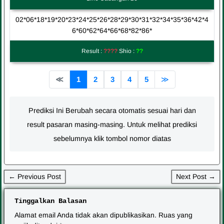
02*06*18*19*20*23*24*25*26*28*29*30*31*32*34*35*36*42*4
6*60*62*64*66*68*82*86*
Result :
????
Shio :
??
≪
1
2
3
4
5
≫
Prediksi Ini Berubah secara otomatis sesuai hari dan
result pasaran masing-masing. Untuk melihat prediksi
sebelumnya klik tombol nomor diatas
← Previous Post
Next Post →
Tinggalkan Balasan
Alamat email Anda tidak akan dipublikasikan.
Ruas yang