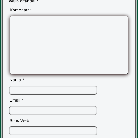
wajib ditandai
*
Komentar
*
Nama
*
Email
*
Situs Web