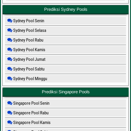

Prediksi Japan
Prediksi Sydney Pools

Prediksi Pcso
Sydney Pool Senin

Prediksi Taiwan
Sydney Pool Selasa

Prediksi California D4
Sydney Pool Rabu

Prediksi Carolina Day
Sydney Pool Kamis

Prediksi Carolina Evening
Sydney Pool Jumat

Prediksi Florida Evening
Sydney Pool Sabtu

Prediksi illinois Evening
Sydney Pool Minggu

Prediksi illinois Midday
Prediksi Singapore Pools

Prediksi Indiana Evening
Singapore Pool Senin

Prediksi Indiana Midday
Singapore Pool Rabu

Prediksi Irelan Daily+2
Singapore Pool Kamis

Prediksi Irelan Daily+9