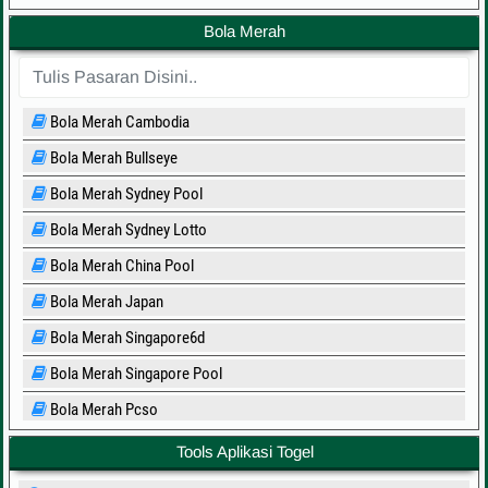
Paito Warna Virginia Night
Paito Harian Texas Morning
Pengeluaran Taiwan
Bola Merah
Paito Biasa Kentucky Midday
Paito Harian Texas Night
Pengeluaran Hongkong Pool
Paito Biasa New Jersey Evening
Paito Harian Thailand Pools
Pengeluaran Hongkong Lotto
Paito Biasa New York Evening
Bola Merah Cambodia
Paito Harian Totomacau 13PM
Pengeluaran Atlanta Lottery
Paito Biasa Nusantara
Bola Merah Bullseye
Paito Harian Totomacau 16PM
Pengeluaran California D4
Paito Biasa Oregon 01 PM
Bola Merah Sydney Pool
Paito Harian Totomacau 19PM
Pengeluaran Carolina Day
Paito Biasa Oregon 10 PM
Bola Merah Sydney Lotto
Paito Harian Totomacau 22PM
Pengeluaran Carolina Evening
Paito Biasa Oregon 04 PM
Bola Merah China Pool
Paito Harian Totomacau 23pm
Pengeluaran Florida Evening
Paito Biasa Oregon 07 PM
Bola Merah Japan
Paito Harian Vietnam Pools
Pengeluaran Florida Midday
Paito Biasa Texas Day
Bola Merah Singapore6d
Paito Harian Virginia Day
Pengeluaran illinois Evening
Paito Biasa Texas Evening
Bola Merah Singapore Pool
Paito Harian Virginia Night
Pengeluaran illinois Midday
Paito Biasa Texas Morning
Bola Merah Pcso
Pengeluaran Kentucky Evening
Paito Biasa Texas Night
Bola Merah Taiwan
Tools Aplikasi Togel
Pengeluaran Kentucky Midday
Paito Biasa Thailand Pools
Bola Merah Hongkong Pool