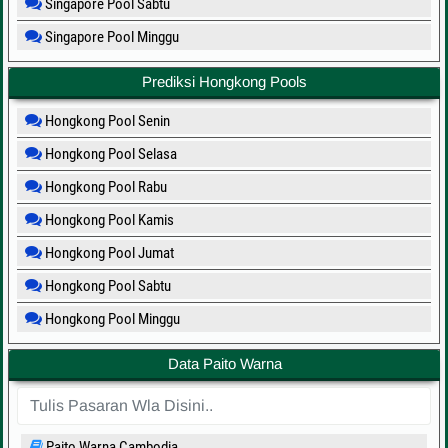
Singapore Pool Sabtu

Prediksi Kentucky Evening
Singapore Pool Minggu

Prediksi Kentucky Midday

Prediksi Oregon 01 PM
Prediksi Hongkong Pools

Prediksi Oregon 10 PM
Hongkong Pool Senin

Prediksi Oregon 04 PM
Hongkong Pool Selasa

Prediksi Oregon 07 PM
Hongkong Pool Rabu

Prediksi Texas Day
Hongkong Pool Kamis

Prediksi Texas Evening
Hongkong Pool Jumat

Prediksi Texas Morning
Hongkong Pool Sabtu

Prediksi Texas Night
Hongkong Pool Minggu

Prediksi Totomacau 00AM
Data Paito Warna

Prediksi Totomacau 13PM

Prediksi Totomacau 16PM

Prediksi Totomacau 19PM
Paito Warna Cambodia