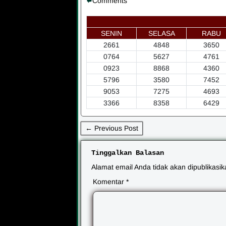
Comments
SENIN
SELASA
RABU
2661
4848
3650
0764
5627
4761
0923
8868
4360
5796
3580
7452
9053
7275
4693
3366
8358
6429
← Previous Post
Tinggalkan Balasan
Alamat email Anda tidak akan dipublikasik
Komentar
*