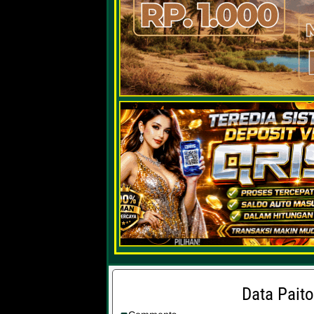
Data Pait