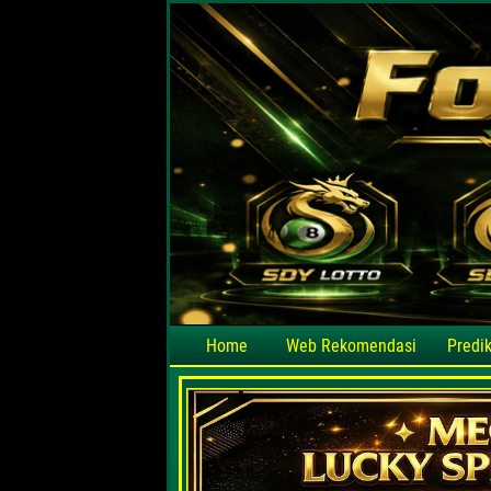
Home
Web Rekomendasi
Predik